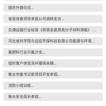
国庆升旗仪式...
省发改委领导来我公司调研走访...
交通运输行业标准《桥梁支座用高分子材料滑板》 送审稿审查会在京召开...
河北省科学院与远征环保科技有限公司能源与环境新材料成果转化基地签约暨揭牌仪式...
氟塑料行业兴氟沙龙...
组织客户体验深州蜜桃采摘...
衡水市委书记新项目开发参观...
消防小组训练...
衡水安全局长参观...