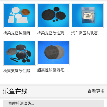
氟塑料行业兴氟沙龙...
组织客户体验深州蜜桃采摘...
衡水市委书记新项目开发参观...
桥梁支座纯聚四氟乙烯滑板
桥梁支座改性聚四氟乙烯滑板
汽车高压共轨密封圈
消防小组训练...
衡水安全局长参观...
超高性能聚四氟乙烯滑板
桥梁支座改性超高分子量聚乙烯滑板
乐鱼在线
查看更多
核酸检测演练...